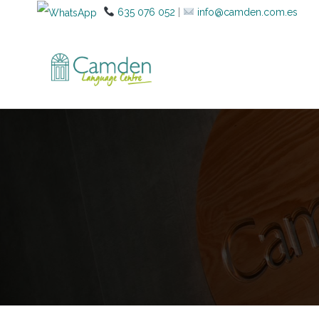
635 076 052
|
info@camden.com.es