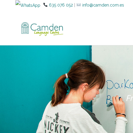
635 076 052
|
info@camden.com.es
F