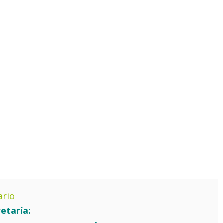
ario
etaría: