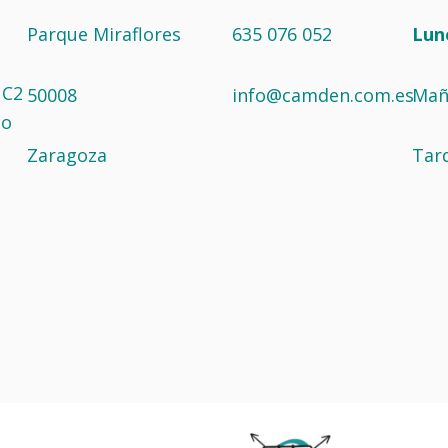
Parque Miraflores
635 076 052
Lun
 C2
50008
info@camden.com.es
Maña
no
Zaragoza
Tard