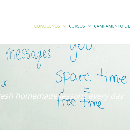
CONÓCENOS
CURSOS
CAMPAMENTO DE
resh homemade lessons every day