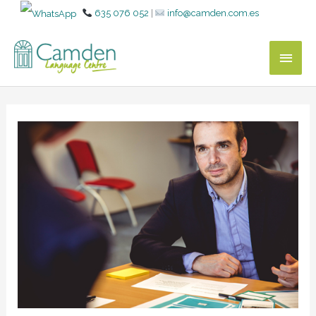
635 076 052
|
info@camden.com.es
MEN
PRIN